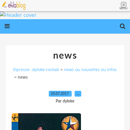
MENU
news
Elpresse -dyloke-rockab
>
news ou nouvelles ou infos
>
news
20.07.2017
…
Par dyloke