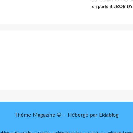
en parlent : BOB D
Thème Magazine © - Hébergé par
Eklablog
lablog
Top articles
Contact
Signaler un abus
C.G.U.
Cookies et donnée