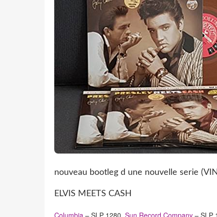
nouveau bootleg d une nouvelle serie (VI
ELVIS MEETS CASH
Columbia
‎– SLP 1280,
Sun Record Company
‎– SLP 