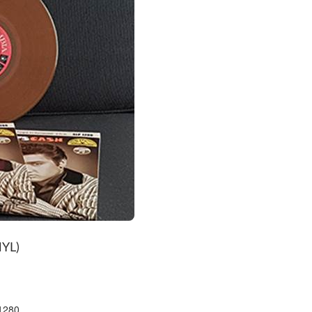
NYL)
1280