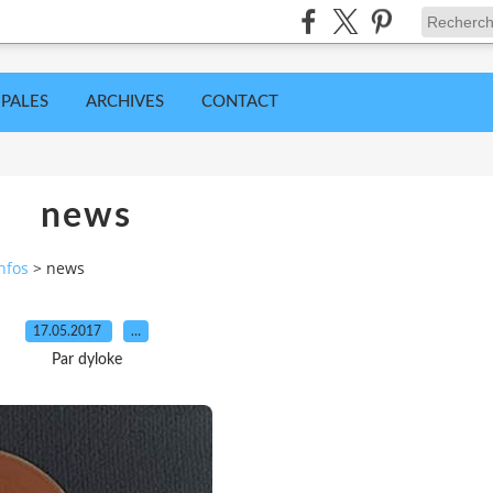
IPALES
ARCHIVES
CONTACT
news
nfos
>
news
17.05.2017
…
Par dyloke