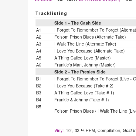
Tracklisting
Side 1 - The Cash Side
A1
I Forgot To Remember To Forget (Alterna
A2
Folsom Prison Blues (Alternate Take)
A3
I Walk The Line (Alternate Take)
A4
I Love You Because (Alternate Take)
A5
A Thing Called Love (Master)
A6
Frankie's Man, Johnny (Master)
Side 2 - The Presley Side
B1
I Forgot To Remember To Forget (Live - 
B2
I Love You Because (Take # 2)
B3
A Thing Called Love (Take # 1)
B4
Frankie & Johnny (Take # 1)
B5
Folsom Prison Blues / I Walk The Line (Liv
Vinyl
, 10", 33 ⅓ RPM, Compilation,
Gold t