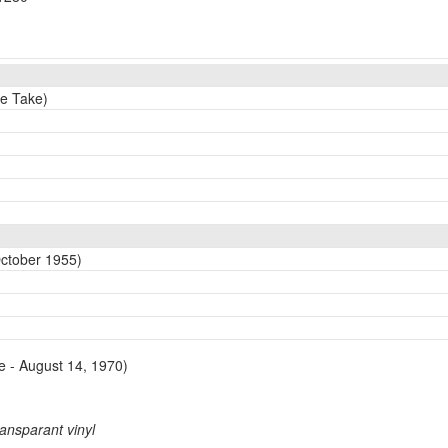
te Take)
October 1955)
e - August 14, 1970)
ransparant vinyl