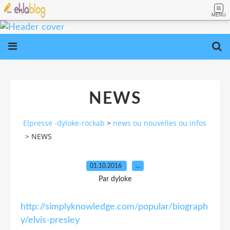
MENU
NEWS
Elpresse -dyloke-rockab
>
news ou nouvelles ou infos
>
NEWS
01.10.2016
…
Par dyloke
http://simplyknowledge.com/popular/biograph
y/elvis-presley