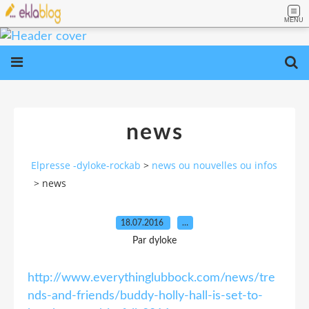
MENU
news
Elpresse -dyloke-rockab
>
news ou nouvelles ou infos
>
news
18.07.2016
…
Par dyloke
http://www.everythinglubbock.com/news/tre
nds-and-friends/buddy-holly-hall-is-set-to-