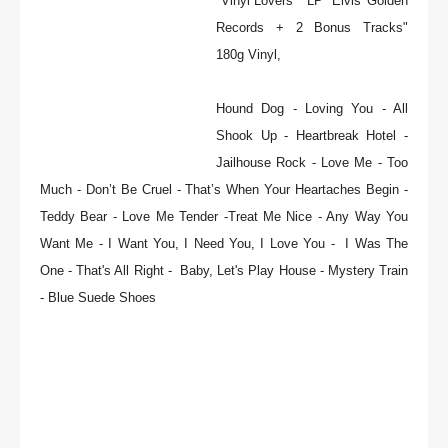
"Vinyl Lovers" LP "Elvis' Golden
Records + 2 Bonus Tracks"
180g Vinyl,
Hound Dog - Loving You - All
Shook Up - Heartbreak Hotel -
Jailhouse Rock - Love Me - Too
Much - Don’t Be Cruel - That’s When Your Heartaches Begin -
Teddy Bear - Love Me Tender -Treat Me Nice - Any Way You
Want Me - I Want You, I Need You, I Love You - I Was The
One - That's All Right - Baby, Let's Play House - Mystery Train
- Blue Suede Shoes