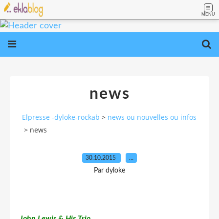
MENU
news
Elpresse -dyloke-rockab
>
news ou nouvelles ou infos
>
news
30.10.2015
…
Par dyloke
John Lewis & His Trio