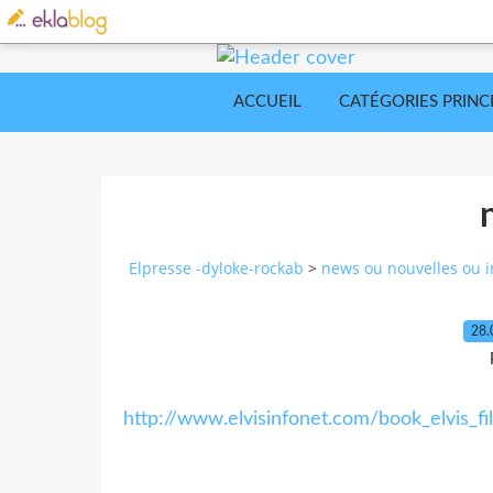
ACCUEIL
CATÉGORIES PRINC
Elpresse -dyloke-rockab
>
news ou nouvelles ou i
28.
http://www.elvisinfonet.com/book_elvis_f