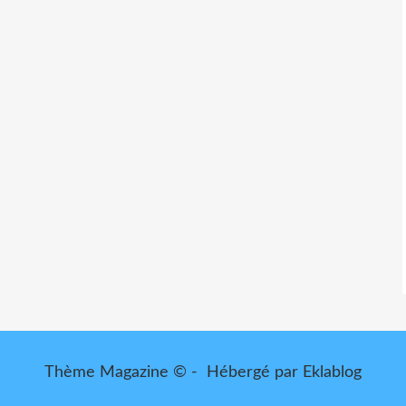
Thème Magazine © - Hébergé par
Eklablog