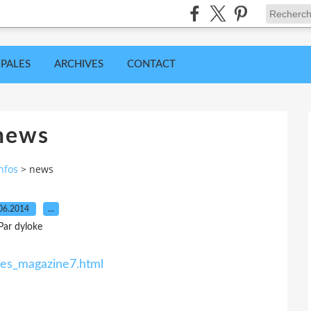
IPALES
ARCHIVES
CONTACT
news
nfos
>
news
06.2014
…
Par dyloke
iles_magazine7.html