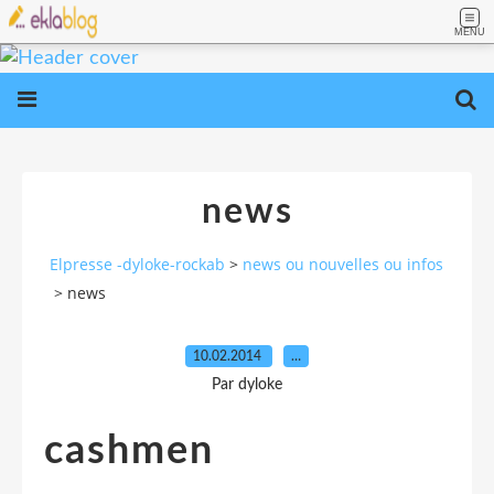
MENU
news
Elpresse -dyloke-rockab
>
news ou nouvelles ou infos
>
news
10.02.2014
…
Par dyloke
cashmen