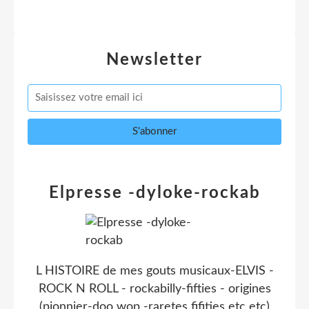
Newsletter
Elpresse -dyloke-rockab
L HISTOIRE de mes gouts musicaux-ELVIS -
ROCK N ROLL - rockabilly-fifties - origines
(pionnier-doo wop -raretes fifities etc etc)