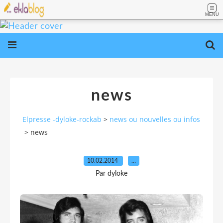
MENU
news
Elpresse -dyloke-rockab
>
news ou nouvelles ou infos
>
news
10.02.2014
…
Par dyloke