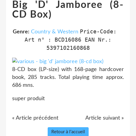
Big 'D' Jamboree (8-
CD Box)
Price-Code:
Genre:
Country & Western
Art n° :
BCD16086
EAN Nr.:
5397102160868
8-CD box (LP-size) with 168-page hardcover
book, 285 tracks. Total playing time approx.
686 mns.
super produit
« Article précédent
Article suivant »
Retour à l'accueil