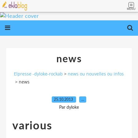
MENU
news
Elpresse -dyloke-rockab
>
news ou nouvelles ou infos
>
news
25.10.2013
…
Par dyloke
various