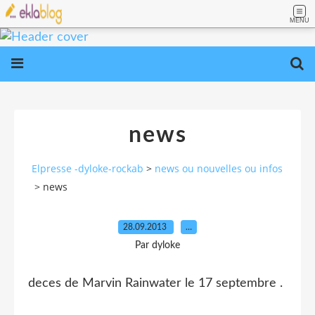
MENU
news
Elpresse -dyloke-rockab
>
news ou nouvelles ou infos
>
news
28.09.2013
…
Par dyloke
deces de Marvin Rainwater le 17 septembre .