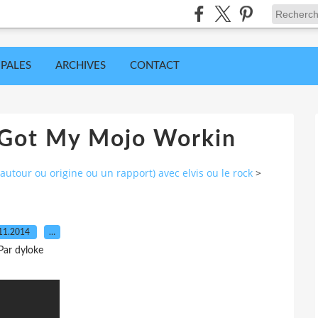
IPALES
ARCHIVES
CONTACT
 Got My Mojo Workin
utour ou origine ou un rapport) avec elvis ou le rock
>
11.2014
…
Par dyloke