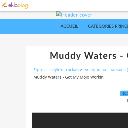
ACCUEIL
CATÉGORIES PRINC
Muddy Waters -
Elpresse -dyloke-rockab
>
musique ou chansons (a
Muddy Waters - Got My Mojo Workin
18.