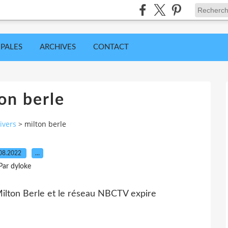
IPALES
ARCHIVES
CONTACT
on berle
ivers
>
milton berle
08.2022
…
Par dyloke
Milton Berle et le réseau NBCTV expire