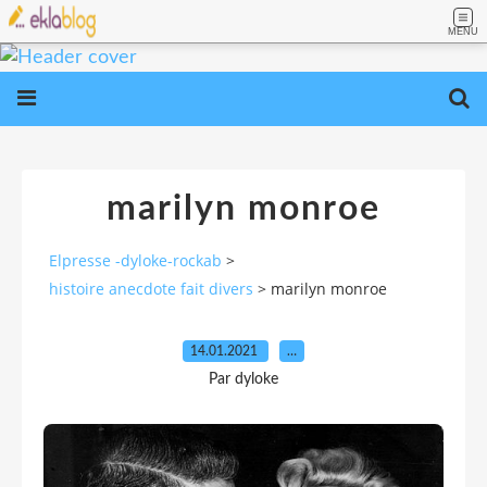
MENU
marilyn monroe
Elpresse -dyloke-rockab
>
histoire anecdote fait divers
>
marilyn monroe
14.01.2021
…
Par dyloke