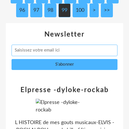
96
97
98
99
100
200
>
>>
Newsletter
Elpresse -dyloke-rockab
L HISTOIRE de mes gouts musicaux-ELVIS -