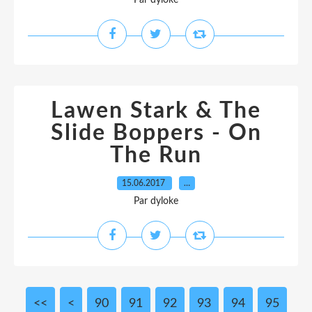
Par dyloke
Lawen Stark & The
Slide Boppers - On
The Run
15.06.2017
…
Par dyloke
<<
<
10
20
30
40
50
60
70
80
90
91
92
93
94
95