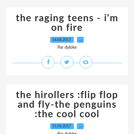
the raging teens - i'm
on fire
16.06.2017
…
Par dyloke
the hirollers :flip flop
and fly-the penguins
:the cool cool
15.06.2017
…