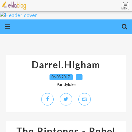
MENU
Darrel.Higham
06.08.2017
…
Par dyloke
The Riptones - Rebel