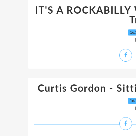
IT'S A ROCKABILLY 
T
16.
Curtis Gordon - Sit
16.