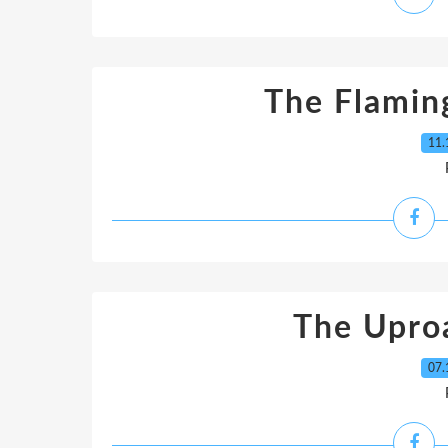
The Flamin
11.
The Uproa
07.