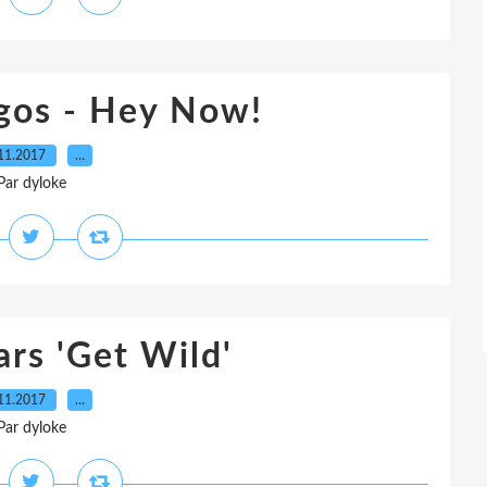
gos - Hey Now!
11.2017
…
Par dyloke
rs 'Get Wild'
11.2017
…
Par dyloke