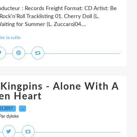
ucteur : Records Freight Format: CD Artist: Be
Rock'n'Roll Tracklisting 01. Cherry Doll (L.
aiting for Summer (L. Zuccaro)04....
ire la suite
Kingpins - Alone With A
en Heart
11.2017
…
Par dyloke