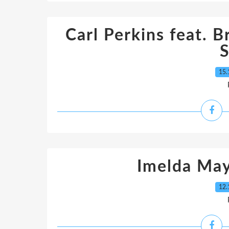
Carl Perkins feat. B
15.
Imelda May
12.