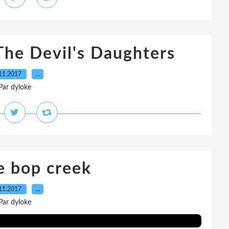
The Devil's Daughters
11.2017
…
Par dyloke
e bop creek
11.2017
…
Par dyloke