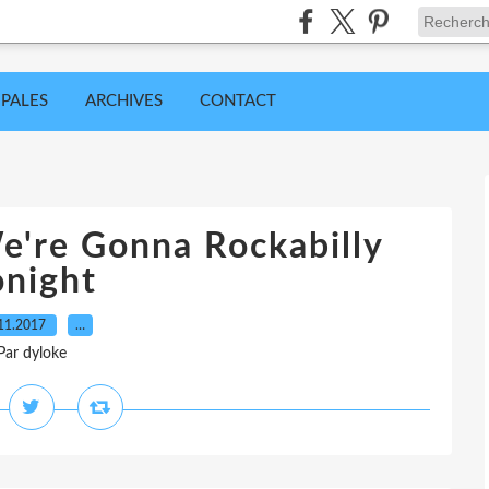
IPALES
ARCHIVES
CONTACT
e're Gonna Rockabilly
onight
11.2017
…
Par dyloke