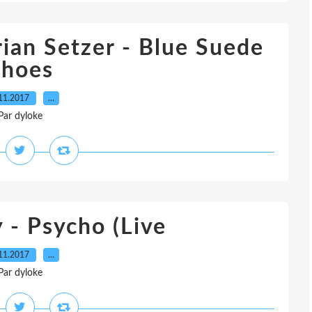
rian Setzer - Blue Suede
Shoes
11.2017
…
Par dyloke
 - Psycho (Live
11.2017
…
Par dyloke