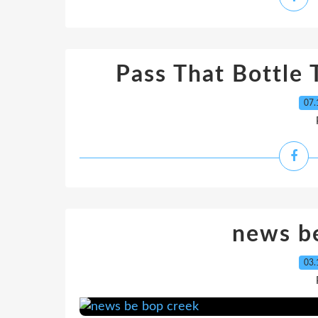
Pass That Bottle 
07.
news b
03.