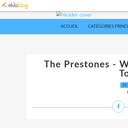
ACCUEIL
CATÉGORIES PRINC
The Prestones - W
T
16.