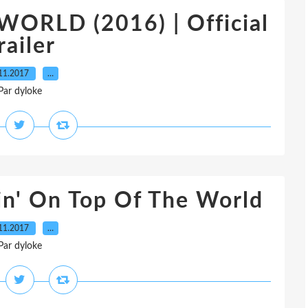
WORLD (2016) | Official
railer
11.2017
…
Par dyloke
tin' On Top Of The World
11.2017
…
Par dyloke