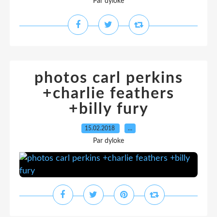
Par dyloke
photos carl perkins
+charlie feathers
+billy fury
15.02.2018
…
Par dyloke