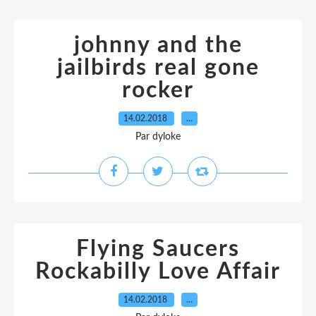
johnny and the
jailbirds real gone
rocker
14.02.2018
…
Par dyloke
Flying Saucers
Rockabilly Love Affair
14.02.2018
…