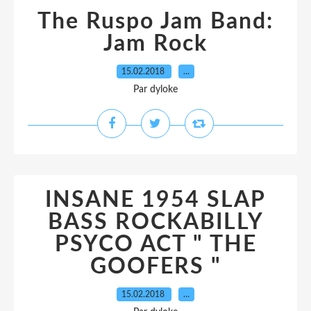
The Ruspo Jam Band:
Jam Rock
15.02.2018
…
Par dyloke
INSANE 1954 SLAP
BASS ROCKABILLY
PSYCO ACT " THE
GOOFERS "
15.02.2018
…