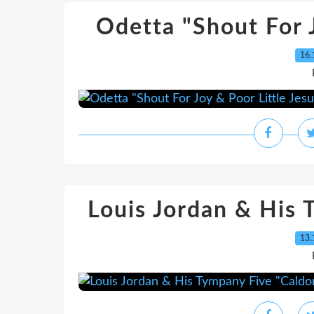
Odetta "Shout For J
16.
Louis Jordan & His 
13.