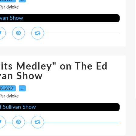
Par dyloke
Hits Medley" on The Ed
ivan Show
10.2020
…
Par dyloke