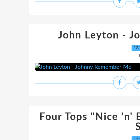
John Leyton - 
12.
Four Tops "Nice 'n' 
12.