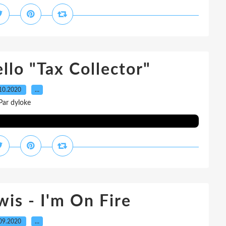
llo "Tax Collector"
10.2020
…
Par dyloke
wis - I'm On Fire
09.2020
…