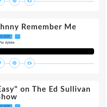
Johnny Remember Me
10.2020
…
Par dyloke
Easy" on The Ed Sullivan
Show
10.2020
…