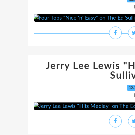
Jerry Lee Lewis "
Sull
12.