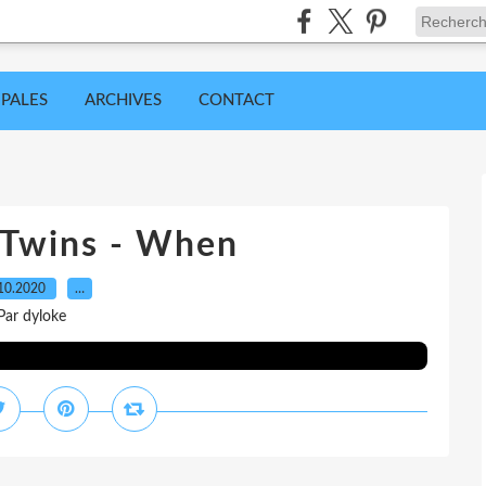
IPALES
ARCHIVES
CONTACT
 Twins - When
10.2020
…
Par dyloke