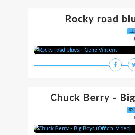
Rocky road bl
12.
Chuck Berry - Big
02.