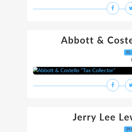
Abbott & Coste
02.
Jerry Lee Le
29.