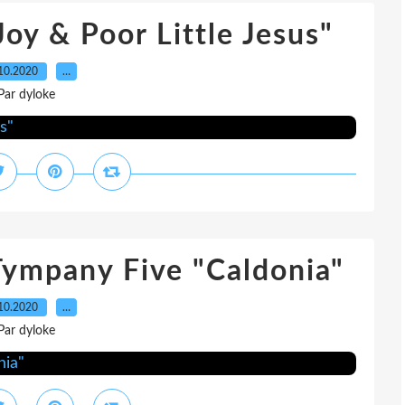
oy & Poor Little Jesus"
10.2020
…
Par dyloke
Tympany Five "Caldonia"
10.2020
…
Par dyloke