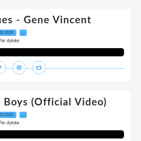
ues - Gene Vincent
10.2020
…
Par dyloke
 Boys (Official Video)
10.2020
…
Par dyloke