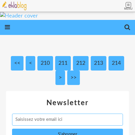
MENU
<<
<
200
210
211
212
213
214
>
>>
Newsletter