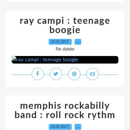
ray campi : teenage
boogie
22.05.2017
…
Par dyloke
memphis rockabilly
band : roll rock rythm
22.05.2017
…