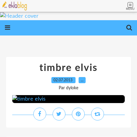
MENU
timbre elvis
02.07.2013
…
Par dyloke