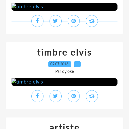
timbre elvis
02.07.2013
…
Par dyloke
artiste