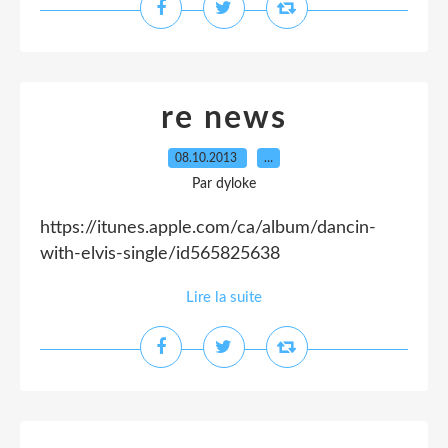
re news
08.10.2013
…
Par dyloke
https://itunes.apple.com/ca/album/dancin-
with-elvis-single/id565825638
Lire la suite