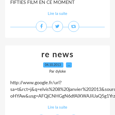
FIFTIES FILM EN CE MOMENT
Lire la suite
re news
04.10.2013
…
Par dyloke
http://www.google.fr/url?
sa=t&rct=j&q=elvis%208%20janvier%202013&so
oHYAw&usg=AFQjCNHGgN6dfAlXWAJiUaQ5g1Yr
Lire la suite