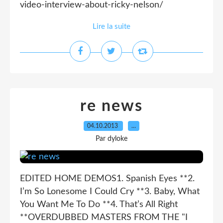
video-interview-about-ricky-nelson/
Lire la suite
re news
04.10.2013
…
Par dyloke
EDITED HOME DEMOS1. Spanish Eyes **2.
I’m So Lonesome I Could Cry **3. Baby, What
You Want Me To Do **4. That’s All Right
**OVERDUBBED MASTERS FROM THE "I