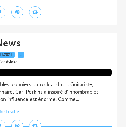
News
11.2024
…
Par dyloke
tables pionniers du rock and roll. Guitariste,
naire, Carl Perkins a inspiré d'innombrables
 Son influence est énorme. Comme...
ire la suite