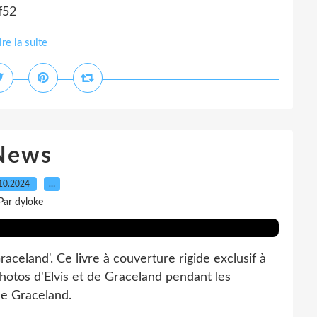
f52
ire la suite
News
10.2024
…
Par dyloke
raceland'. Ce livre à couverture rigide exclusif à
photos d'Elvis et de Graceland pendant les
de Graceland.