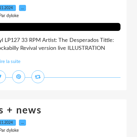
11.2024
…
Par dyloke
l LP127 33 RPM Artist: The Desperados Tittle:
ockabilly Revival version live ILLUSTRATION
ire la suite
 + news
11.2024
…
Par dyloke