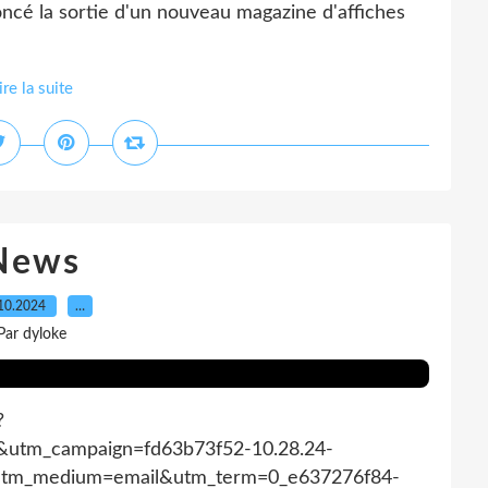
ncé la sortie d'un nouveau magazine d'affiches
ire la suite
News
10.2024
…
Par dyloke
?
&utm_campaign=fd63b73f52-10.28.24-
utm_medium=email&utm_term=0_e637276f84-