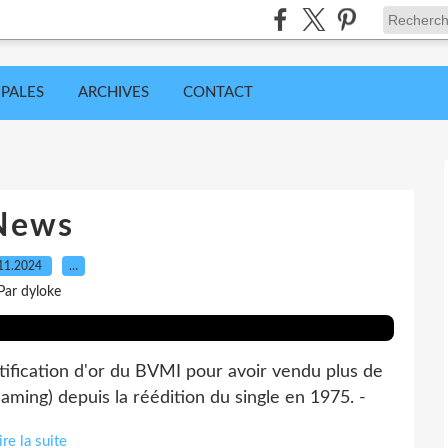
IPALES
ARCHIVES
CONTACT
News
11.2024
…
Par dyloke
rtification d'or du BVMI pour avoir vendu plus de
ming) depuis la réédition du single en 1975. -
ire la suite