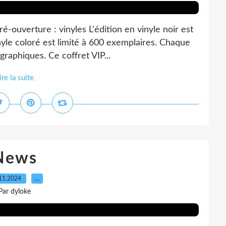
é-ouverture : vinyles L'édition en vinyle noir est
inyle coloré est limité à 600 exemplaires. Chaque
raphiques. Ce coffret VIP...
ire la suite
News
11.2024
…
Par dyloke