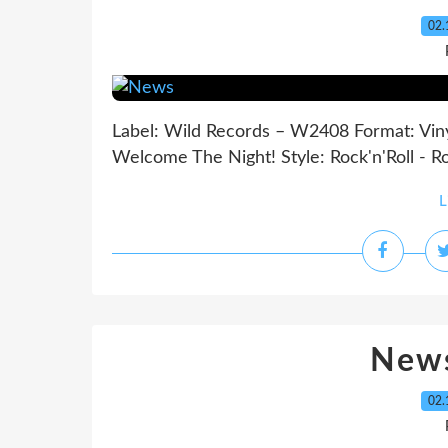
02.
Label: Wild Records – W2408 Format: Viny
Welcome The Night! Style: Rock'n'Roll - R
L
News
02.