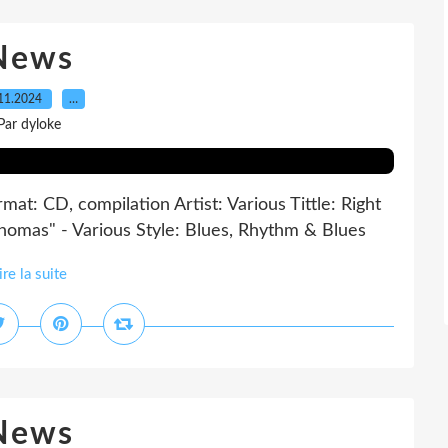
News
11.2024
…
Par dyloke
: CD, compilation Artist: Various Tittle: Right
omas" - Various Style: Blues, Rhythm & Blues
ire la suite
News