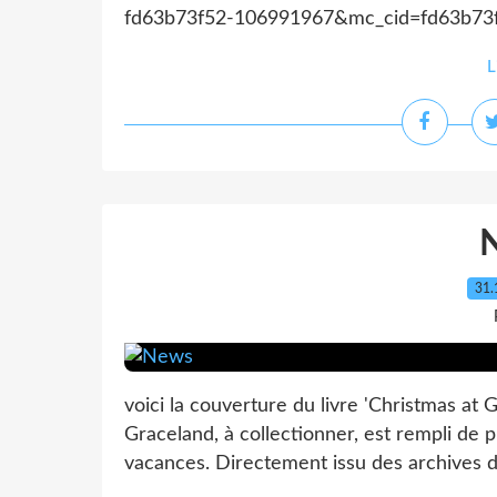
fd63b73f52-106991967&mc_cid=fd63b73
L
31.
voici la couverture du livre 'Christmas at G
Graceland, à collectionner, est rempli de 
vacances. Directement issu des archives 