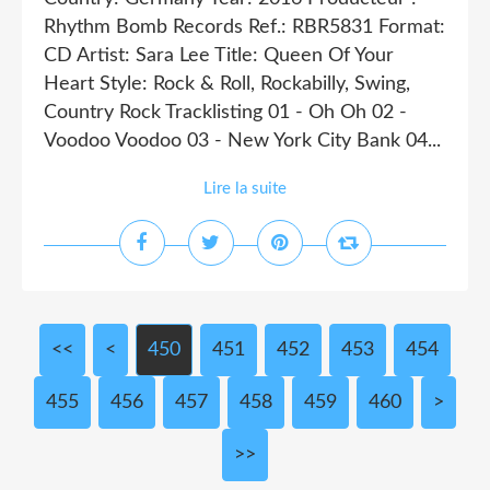
Rhythm Bomb Records Ref.: RBR5831 Format:
CD Artist: Sara Lee Title: Queen Of Your
Heart Style: Rock & Roll, Rockabilly, Swing,
Country Rock Tracklisting 01 - Oh Oh 02 -
Voodoo Voodoo 03 - New York City Bank 04...
Lire la suite
<<
<
400
410
420
430
440
450
451
452
453
454
455
456
457
458
459
460
470
480
490
500
600
>
>>