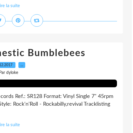
ire la suite
estic Bumblebees
12.2017
…
Par dyloke
ecords Ref.: SR128 Format: Vinyl Single 7" 45rpm
le: Rock'n'Roll - Rockabilly,revival Tracklisting
ire la suite