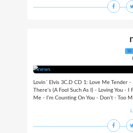
10.
Lovin´ Elvis 3C.D CD 1: Love Me Tender -
There's (A Fool Such As I) - Loving You - 
Me - I'm Counting On You - Don't - Too Mu
L