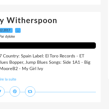
y Witherspoon
12.2017
…
Par dyloke
7 Country: Spain Label: El Toro Records - ET
Blues Bopper, Jump Blues Songs: Side 1A1 - Big
 MooreB2 - My Girl Ivy
ire la suite