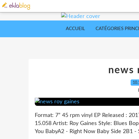
ACCUEIL
CATÉGORIES PRINC
news 
10.
Format: 7” 45 rpm vinyl EP Released : 201
15.058 Artist: Roy Gaines Style: Blues Bo
You BabyA2 - Right Now Baby Side 2B1 - Sk