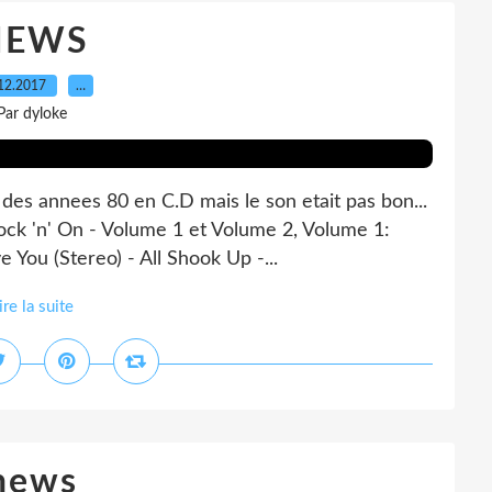
NEWS
12.2017
…
Par dyloke
 des annees 80 en C.D mais le son etait pas bon...
ock 'n' On - Volume 1 et Volume 2, Volume 1:
 You (Stereo) - All Shook Up -...
ire la suite
news