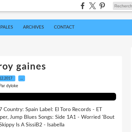
IPALES
ARCHIVES
CONTACT
roy gaines
12.2017
…
Par dyloke
7 Country: Spain Label: El Toro Records - ET
pper, Jump Blues Songs: Side 1A1 - Worried 'Bout
ippy Is A SissiB2 - Isabella