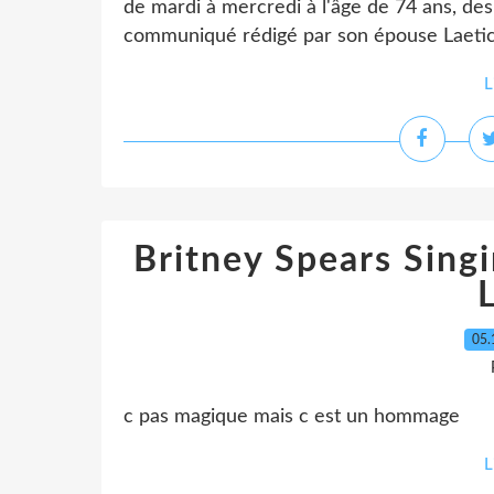
de mardi à mercredi à l'âge de 74 ans, des
communiqué rédigé par son épouse Laeticia,
L
Britney Spears Singi
05.
c pas magique mais c est un hommage
L