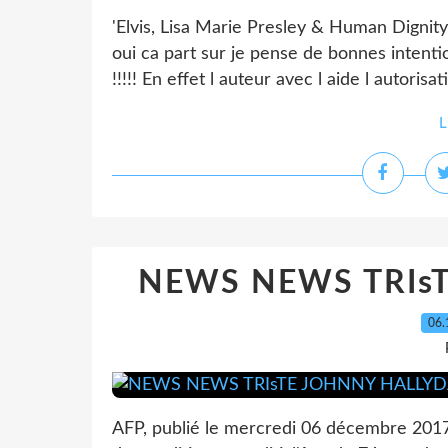
'Elvis, Lisa Marie Presley & Human Dignit
oui ca part sur je pense de bonnes intent
!!!!! En effet l auteur avec l aide l autorisati
L
NEWS NEWS TRIs
06.
AFP, publié le mercredi 06 décembre 2017