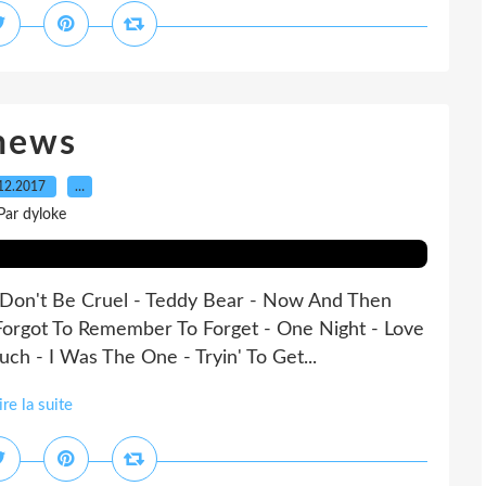
news
12.2017
…
Par dyloke
 Don't Be Cruel - Teddy Bear - Now And Then
I Forgot To Remember To Forget - One Night - Love
ch - I Was The One - Tryin' To Get...
ire la suite