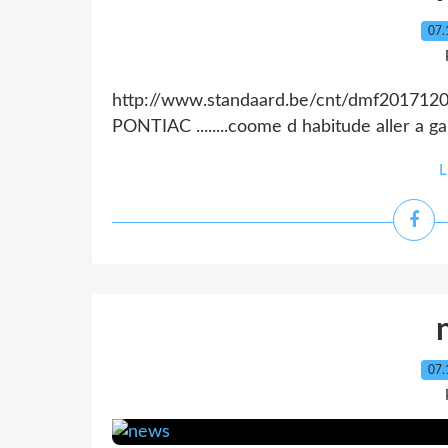
07.
http://www.standaard.be/cnt/dmf20171206
PONTIAC ........coome d habitude aller a gau
L
07.