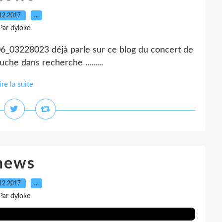
12.2017
…
Par dyloke
_03228023 déjà parle sur ce blog du concert de
che dans recherche .........
ire la suite
news
12.2017
…
Par dyloke