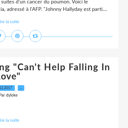
 suites d'un cancer du poumon. Voici le
 adressé à l'AFP. "Johnny Hallyday est parti....
ire la suite
ng "Can't Help Falling In
Love"
12.2017
…
Par dyloke
ire la suite