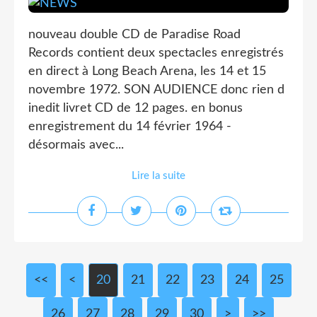
nouveau double CD de Paradise Road
Records contient deux spectacles enregistrés
en direct à Long Beach Arena, les 14 et 15
novembre 1972. SON AUDIENCE donc rien d
inedit livret CD de 12 pages. en bonus
enregistrement du 14 février 1964 -
désormais avec...
Lire la suite
<<
<
10
20
21
22
23
24
25
26
27
28
29
30
40
50
60
70
80
90
100
200
300
400
500
600
>
>>