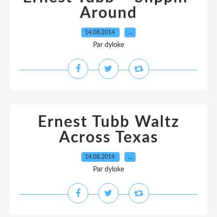
Around
14.08.2014
…
Par dyloke
Ernest Tubb Waltz
Across Texas
14.08.2014
…
Par dyloke