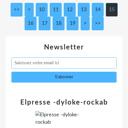
<<
<
10
11
12
13
14
15
16
17
18
19
>
>>
Newsletter
Elpresse -dyloke-rockab