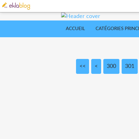
ACCUEIL
CATÉGORIES PRINC
<<
<
300
301