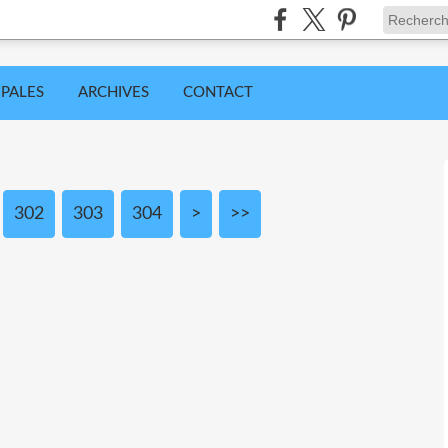
IPALES
ARCHIVES
CONTACT
302
303
304
>
>>