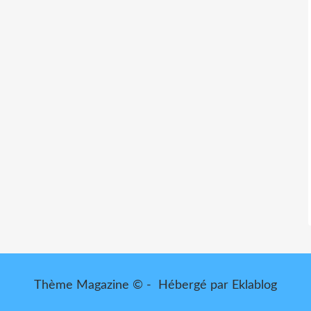
Thème Magazine © - Hébergé par
Eklablog