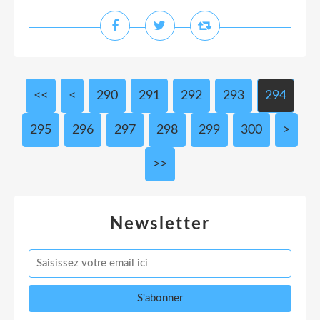
<<
<
200
210
220
230
240
250
260
270
280
290
291
292
293
294
295
296
297
298
299
300
>
>>
Newsletter