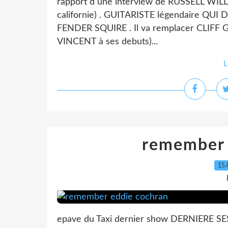
rapport d une interview de RUSSELL WIL
californie) . GUITARISTE légendaire QU
FENDER SQUIRE . Il va remplacer CLIFF 
VINCENT à ses debuts)...
L
remember 
15.
epave du Taxi dernier show DERNIERE 