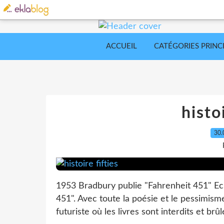
ACCUEIL
CATÉGORIES PRINC
histo
30.
1953 Bradbury publie "Fahrenheit 451" Ecr
451". Avec toute la poésie et le pessimisme
futuriste où les livres sont interdits et brûlés