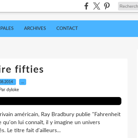
IPALES
ARCHIVES
CONTACT
ire fifties
08.2014
…
Par dyloke
ivain américain, Ray Bradbury publie "Fahrenheit
 qu'on lui connaît, il y imagine un univers
. Le titre fait d'ailleurs...