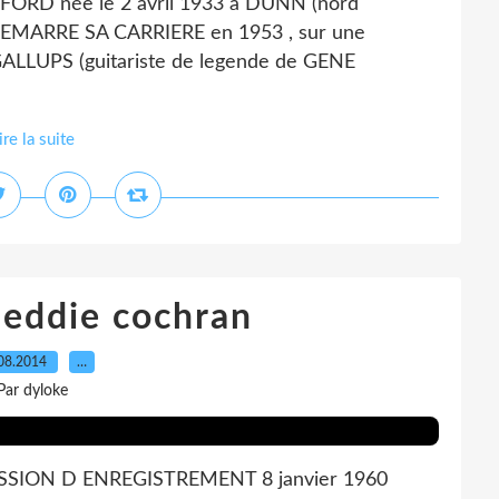
LFORD née le 2 avril 1933 à DUNN (nord
I DEMARRE SA CARRIERE en 1953 , sur une
GALLUPS (guitariste de legende de GENE
ire la suite
eddie cochran
08.2014
…
Par dyloke
SESSION D ENREGISTREMENT 8 janvier 1960