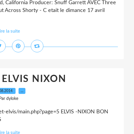
d, California Producer: Snuff Garrett AVEC Three
Across Shorty - C etait le dimance 17 avril
ire la suite
 ELVIS NIXON
08.2014
…
Par dyloke
-met-elvis/main.php?page=5 ELVIS -NIXON BON
S
ire la suite