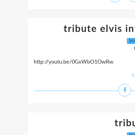
tribute elvis 
16.
http://youtu.be/0GxWbO1OwRw
L
trib