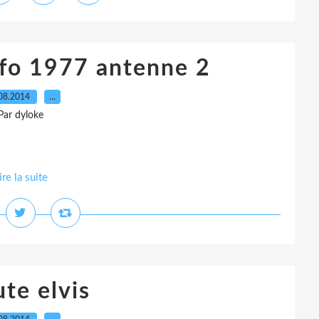
info 1977 antenne 2
08.2014
…
Par dyloke
ire la suite
ute elvis