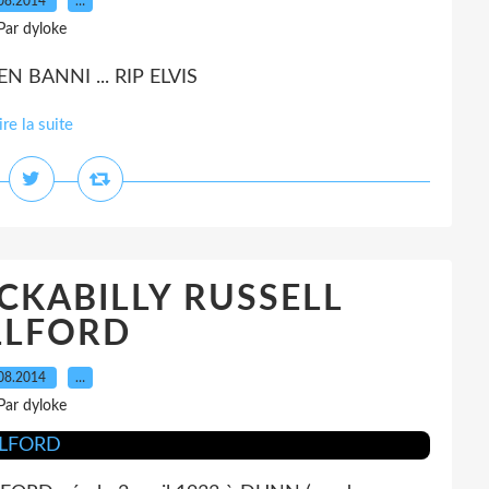
08.2014
…
Par dyloke
 BANNI ... RIP ELVIS
ire la suite
CKABILLY RUSSELL
LLFORD
08.2014
…
Par dyloke