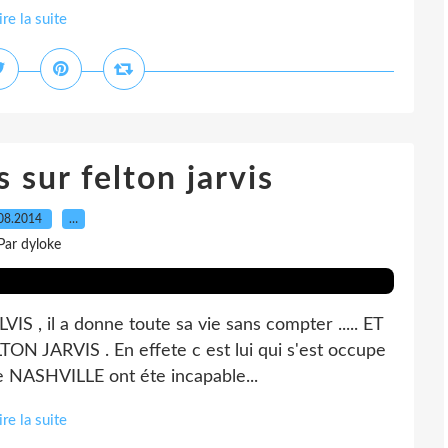
ire la suite
s sur felton jarvis
08.2014
…
Par dyloke
 , il a donne toute sa vie sans compter ..... ET
LTON JARVIS . En effete c est lui qui s'est occupe
de NASHVILLE ont éte incapable...
ire la suite