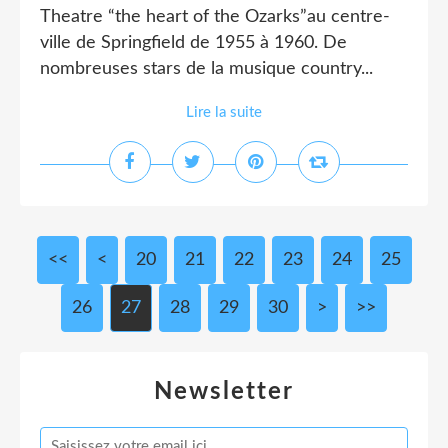
Theatre “the heart of the Ozarks”au centre-
ville de Springfield de 1955 à 1960. De
nombreuses stars de la musique country...
Lire la suite
<<
<
10
20
21
22
23
24
25
26
27
28
29
30
40
50
60
70
80
90
100
200
300
>
>>
Newsletter