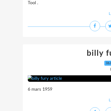
Tool .
L
billy 
06.
6 mars 1959
L