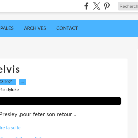
IPALES
ARCHIVES
CONTACT
elvis
03.2021
…
Par dyloke
esley ,pour feter son retour ..
ire la suite