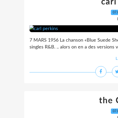
carl
07.
7 MARS 1956 La chanson «Blue Suede Shoe
singles R&B. .. alors on en a des versions 
L
the 
07.