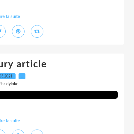
ire la suite
fury article
03.2021
…
Par dyloke
ire la suite