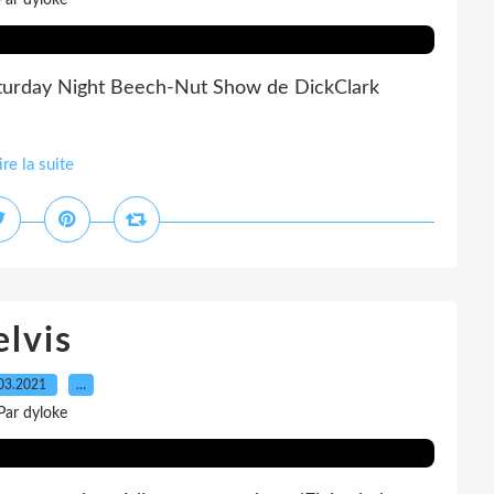
Par dyloke
aturday Night Beech-Nut Show de DickClark
ire la suite
elvis
03.2021
…
Par dyloke