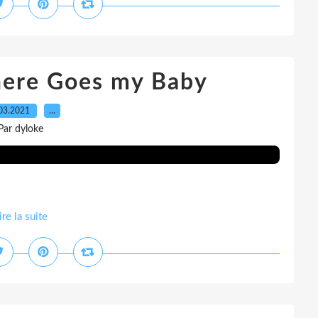
There Goes my Baby
03.2021
…
Par dyloke
ire la suite