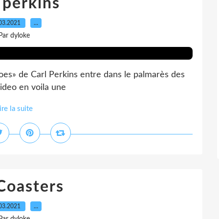
 perkins
03.2021
…
Par dyloke
s» de Carl Perkins entre dans le palmarès des
video en voila une
ire la suite
Coasters
03.2021
…