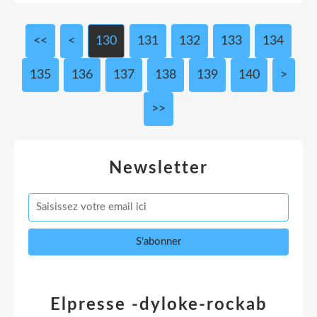
<<
<
100
110
120
130
131
132
133
134
135
136
137
138
139
140
150
160
170
180
190
200
300
>
>>
Newsletter
Elpresse -dyloke-rockab