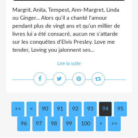
Margrit, Anita, Tempest, Ann-Margret, Linda
ou Ginger... Alors qu'il a chanté l'amour
pendant plus de vingt ans et qu'un millier de
livres lui a été consacré, aucun ne s'attarde
sur les conquêtes d'Elvis Presley. Love me
tender, Loving you jalonnent ses...
Lire la suite
<<
<
10
20
30
40
50
60
70
80
90
91
92
93
94
95
96
97
98
99
100
>
>>