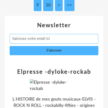
9
10
20
30
40
50
60
70
80
90
100
>
>>
Newsletter
Elpresse -dyloke-rockab
L HISTOIRE de mes gouts musicaux-ELVIS -
ROCK N ROLL - rockabilly-fifties - origines