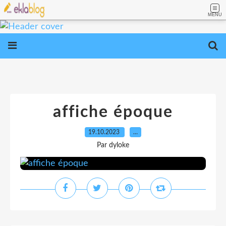
MENU
affiche époque
19.10.2023
…
Par dyloke