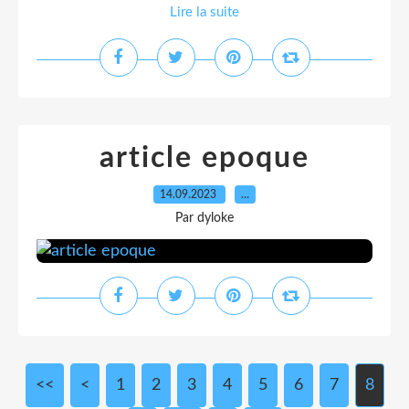
Lire la suite
article epoque
14.09.2023
…
Par dyloke
<<
<
1
2
3
4
5
6
7
8