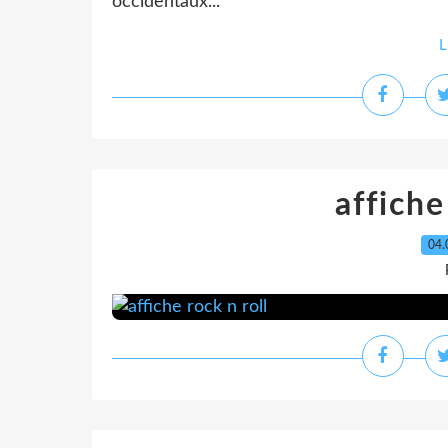
occidentaux...
L
affiche
04.