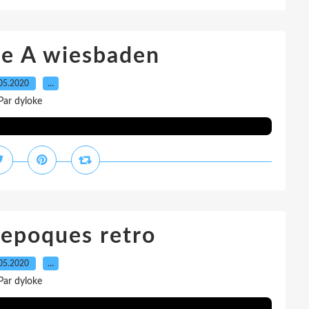
ute A wiesbaden
05.2020
…
Par dyloke
epoques retro
05.2020
…
Par dyloke