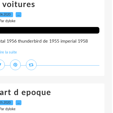
 voitures
06.2020
…
Par dyloke
ntal 1956 thunderbird de 1955 imperial 1958
ire la suite
cart d epoque
05.2020
…
Par dyloke