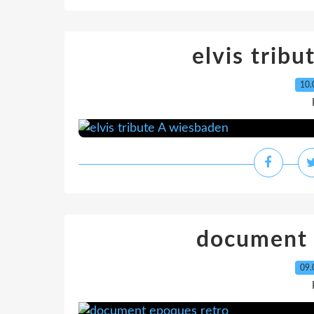
elvis trib
10.
document 
09.