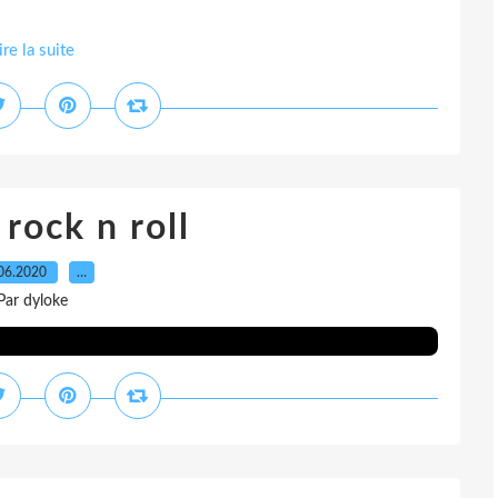
ire la suite
 rock n roll
06.2020
…
Par dyloke