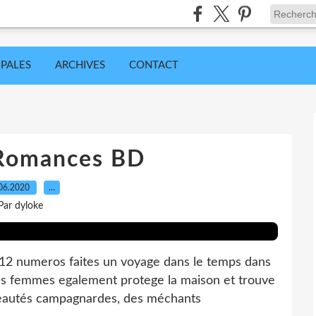
IPALES
ARCHIVES
CONTACT
 Romances BD
06.2020
…
Par dyloke
 numeros faites un voyage dans le temps dans
les femmes egalement protege la maison et trouve
beautés campagnardes, des méchants