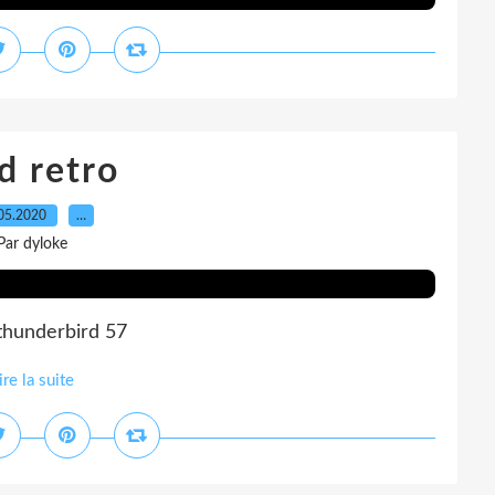
d retro
05.2020
…
Par dyloke
 thunderbird 57
ire la suite