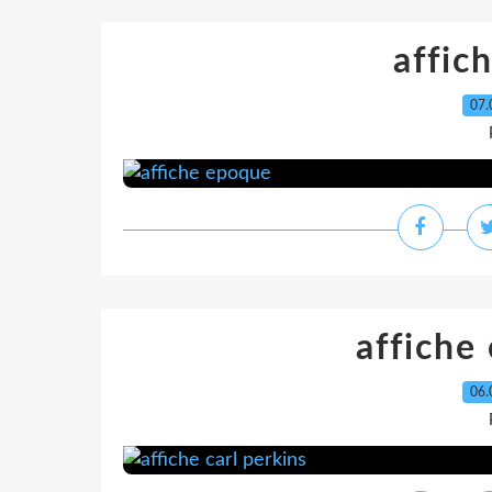
affic
07.
affiche 
06.