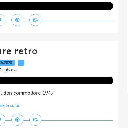
ure retro
05.2020
…
Par dyloke
 hudon commodore 1947
ire la suite