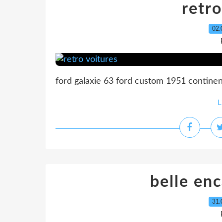
retro
02.
ford galaxie 63 ford custom 1951 contine
L
belle en
31.