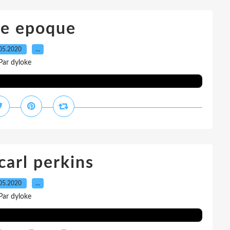
he epoque
05.2020
…
Par dyloke
carl perkins
05.2020
…
Par dyloke