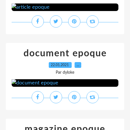
document epoque
22.01.2021
…
Par dyloke
magazine epoque