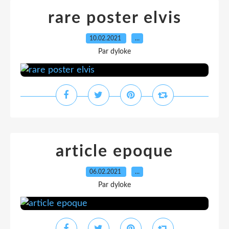
rare poster elvis
10.02.2021
…
Par dyloke
article epoque
06.02.2021
…
Par dyloke