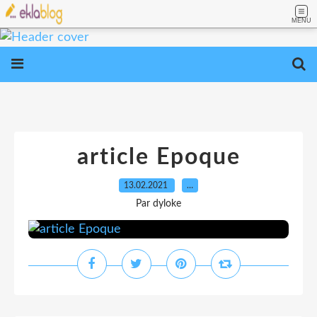
MENU
article Epoque
13.02.2021
…
Par dyloke