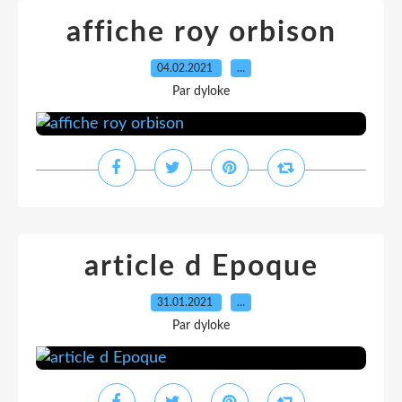
affiche roy orbison
04.02.2021
…
Par dyloke
article d Epoque
31.01.2021
…
Par dyloke