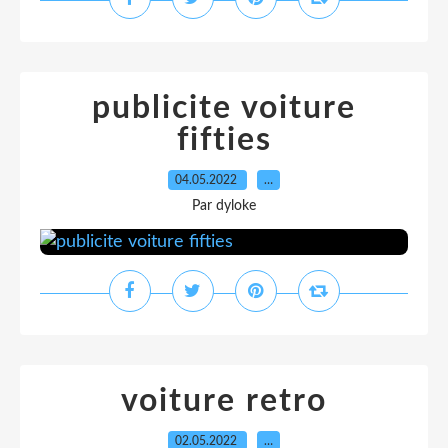
publicite voiture
fifties
04.05.2022
…
Par dyloke
voiture retro
02.05.2022
…