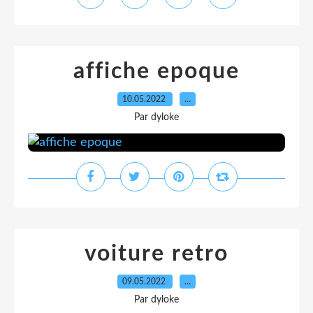
affiche epoque
10.05.2022
…
Par dyloke
voiture retro
09.05.2022
…
Par dyloke