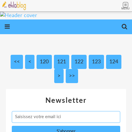
MENU
<<
<
100
110
120
121
122
123
124
>
>>
Newsletter