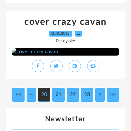
cover crazy cavan
30.10.2013
…
Par dyloke
<<
<
10
20
21
22
23
>
>>
Newsletter