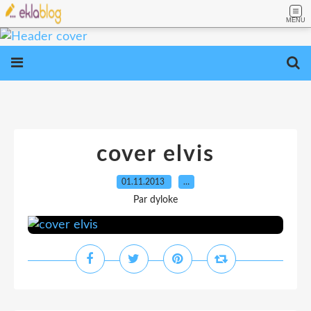
MENU
cover elvis
01.11.2013
…
Par dyloke