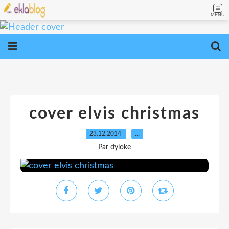
MENU
cover elvis christmas
23.12.2014
…
Par dyloke