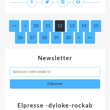
<<
<
10
11
12
13
14
15
16
17
18
19
20
>
>>
Newsletter
Elpresse -dyloke-rockab