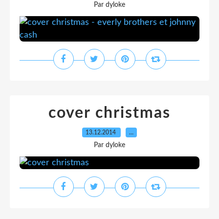
Par dyloke
cover christmas
13.12.2014
…
Par dyloke