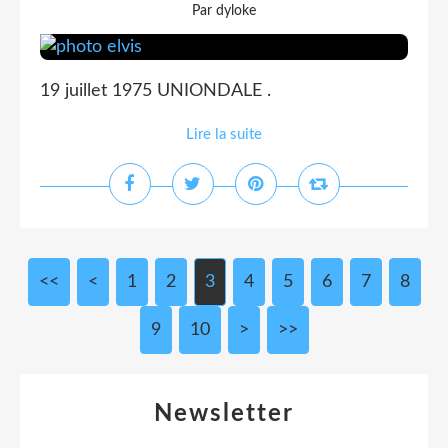
Par dyloke
19 juillet 1975 UNIONDALE .
Lire la suite
<<
<
1
2
3
4
5
6
7
8
9
10
20
>
>>
Newsletter