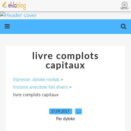
MENU
livre complots
capitaux
Elpresse -dyloke-rockab
>
histoire anecdote fait divers
>
livre complots capitaux
27.09.2017
…
Par dyloke