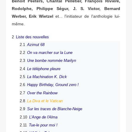
Benoît Peeters, Chantal Pelletier, François Rivière,
Rodolphe, Philippe Ségur, J. S. Victor, Bernard
Werber, Erik Wietzel
et... l'initiateur de l'anthologie lui-
même.
2
Liste des nouvelles
2.1
Azimut 68
2.2
On va marcher sur la Lune
2.3
Une bombe nommée Marilyn
2.4
Le téléphone pleure
2.5
La Machination K. Dick
2.6
Happy Birthday, Ground zero !
2.7
Over the Rainbow
2.8
La Diva et le Vatican
2.9
Sur les traces de Blanche-Neige
2.10
L'Ange de l'Alma
2.11
Tue-le pour moi !