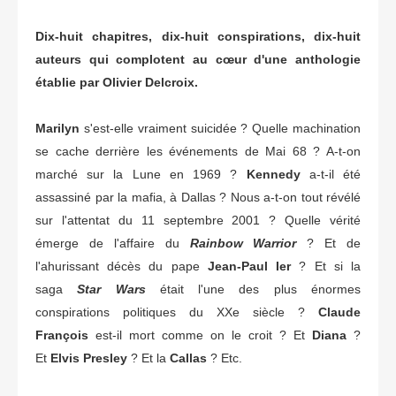
Dix-huit chapitres, dix-huit conspirations, dix-huit
auteurs qui complotent au cœur d'une anthologie
établie par Olivier Delcroix.
Marilyn
s'est-elle vraiment suicidée ? Quelle machination
se cache derrière les événements de Mai 68 ? A-t-on
marché sur la Lune en 1969 ?
Kennedy
a-t-il été
assassiné par la mafia, à Dallas ? Nous a-t-on tout révélé
sur l'attentat du 11 septembre 2001 ? Quelle vérité
émerge de l'affaire du
Rainbow Warrior
? Et de
l'ahurissant décès du pape
Jean-Paul Ier
? Et si la
saga
Star Wars
était l'une des plus énormes
conspirations politiques du XXe siècle ?
Claude
François
est-il mort comme on le croit ? Et
Diana
?
Et
Elvis Presley
? Et la
Callas
? Etc.