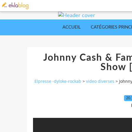
ACCUEIL
CATÉGORIES PRINC
Johnny Cash & Fam
Show 
Elpresse -dyloke-rockab
>
video diverses
>
Johnny
20.