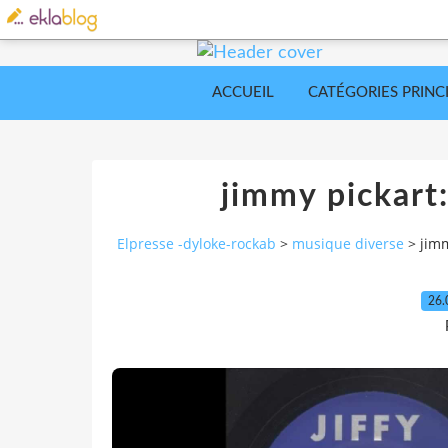
ACCUEIL
CATÉGORIES PRINC
jimmy pickart:
Elpresse -dyloke-rockab
>
musique diverse
>
jimm
26.