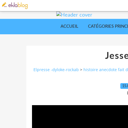
ACCUEIL
CATÉGORIES PRINC
Jess
Elpresse -dyloke-rockab
>
histoire anecdote fait d
15.