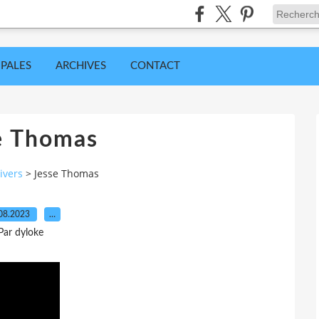
IPALES
ARCHIVES
CONTACT
e Thomas
ivers
>
Jesse Thomas
08.2023
…
Par dyloke