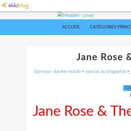
ACCUEIL
CATÉGORIES PRINC
Jane Rose 
Elpresse -dyloke-rockab
>
special ou biogaphie
>
13.
Jane Rose & Th