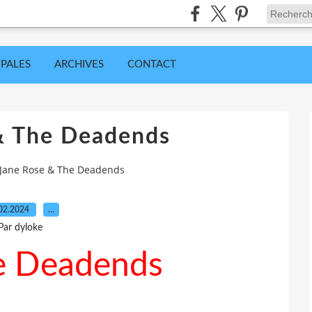
IPALES
ARCHIVES
CONTACT
& The Deadends
Jane Rose & The Deadends
02.2024
…
Par dyloke
e Deadends