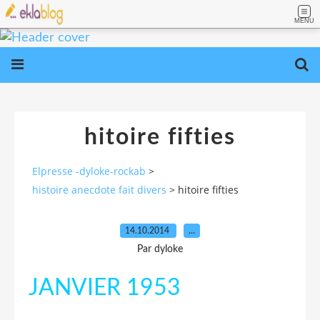
MENU
hitoire fifties
Elpresse -dyloke-rockab
>
histoire anecdote fait divers
>
hitoire fifties
14.10.2014
…
Par dyloke
JANVIER 1953