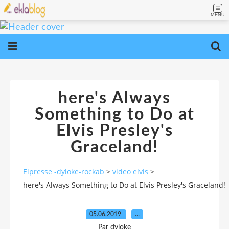
MENU
here's Always
Something to Do at
Elvis Presley's
Graceland!
Elpresse -dyloke-rockab
>
video elvis
>
here's Always Something to Do at Elvis Presley's Graceland!
05.06.2019
…
Par dyloke