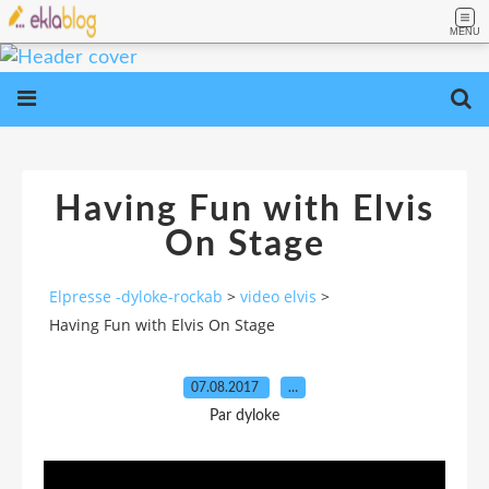
MENU
Having Fun with Elvis
On Stage
Elpresse -dyloke-rockab
>
video elvis
>
Having Fun with Elvis On Stage
07.08.2017
…
Par dyloke